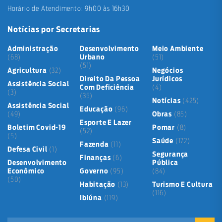
Horário de Atendimento: 9h00 às 16h30
Notícias por Secretarias
Administração
Desenvolvimento
Meio Ambiente
(68)
Urbano
(51)
(51)
Agricultura
(32)
Negócios
Direito Da Pessoa
Jurídicos
Assistência Social
Com Deficiência
(4)
(3)
(35)
Notícias
(425)
Assistência Social
Educação
(96)
(49)
Obras
(85)
Esporte E Lazer
Boletim Covid-19
Pomar
(8)
(52)
(5)
Saúde
(172)
Fazenda
(11)
Defesa Civil
(1)
Segurança
Finanças
(6)
Desenvolvimento
Pública
Econômico
Governo
(95)
(84)
(50)
Habitação
(13)
Turismo E Cultura
(116)
Ibiúna
(119)