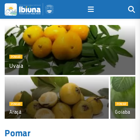
POMAR
Uvaia
POMAR
POMAR
Araçá
Goiaba
Pomar