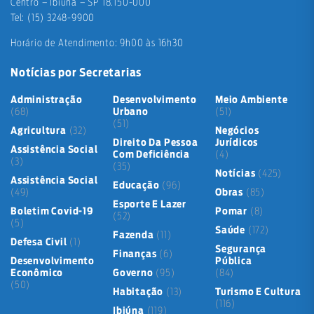
Centro – Ibiúna – SP 18.150-000
Tel: (15) 3248-9900
Horário de Atendimento: 9h00 às 16h30
Notícias por Secretarias
Administração
Desenvolvimento
Meio Ambiente
(68)
Urbano
(51)
(51)
Agricultura
(32)
Negócios
Direito Da Pessoa
Jurídicos
Assistência Social
Com Deficiência
(4)
(3)
(35)
Notícias
(425)
Assistência Social
Educação
(96)
(49)
Obras
(85)
Esporte E Lazer
Boletim Covid-19
Pomar
(8)
(52)
(5)
Saúde
(172)
Fazenda
(11)
Defesa Civil
(1)
Segurança
Finanças
(6)
Desenvolvimento
Pública
Econômico
Governo
(95)
(84)
(50)
Habitação
(13)
Turismo E Cultura
(116)
Ibiúna
(119)