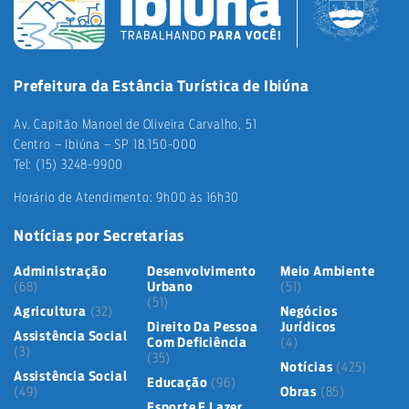
Prefeitura da Estância Turística de Ibiúna
Av. Capitão Manoel de Oliveira Carvalho, 51
Centro – Ibiúna – SP 18.150-000
Tel: (15) 3248-9900
Horário de Atendimento: 9h00 às 16h30
Notícias por Secretarias
Administração
Desenvolvimento
Meio Ambiente
(68)
Urbano
(51)
(51)
Agricultura
(32)
Negócios
Direito Da Pessoa
Jurídicos
Assistência Social
Com Deficiência
(4)
(3)
(35)
Notícias
(425)
Assistência Social
Educação
(96)
(49)
Obras
(85)
Esporte E Lazer