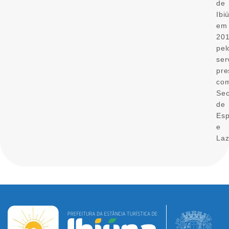
de
Ibi
em
20
pel
ser
pre
co
Sec
de
Esp
e
Laz