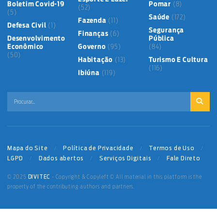
Boletim Covid-19
Pomar
(8)
(52)
(5)
Saúde
(172)
Fazenda
(11)
Defesa Civil
(1)
Segurança
Finanças
(6)
Desenvolvimento
Pública
Econômico
Governo
(95)
(84)
(50)
Habitação
(13)
Turismo E Cultura
(116)
Ibiúna
(119)
Mapa do Site
Política de Privacidade
Termos de Uso
LGPD
Dados abertos
Serviços Digitais
Fale Direto
DIVITEC
© 2025
- Copyright & Copyleft © All material in this platform is the
property of the contributing authors and partners.