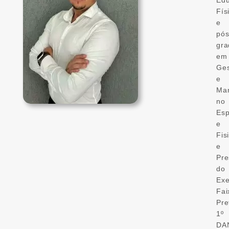
Fís
e
pós
gr
em
Ge
e
Mar
no
Esp
e
Fis
e
Pre
do
Exe
Fai
Pre
1º
DA