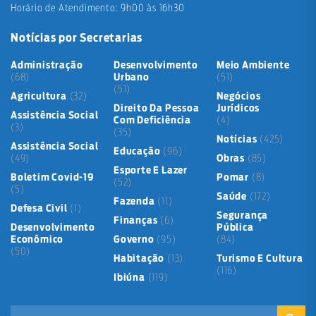
Horário de Atendimento: 9h00 às 16h30
Notícias por Secretarias
Administração
Desenvolvimento
Meio Ambiente
(68)
Urbano
(51)
(51)
Agricultura
(32)
Negócios
Direito Da Pessoa
Jurídicos
Assistência Social
Com Deficiência
(4)
(3)
(35)
Notícias
(425)
Assistência Social
Educação
(96)
(49)
Obras
(85)
Esporte E Lazer
Boletim Covid-19
Pomar
(8)
(52)
(5)
Saúde
(172)
Fazenda
(11)
Defesa Civil
(1)
Segurança
Finanças
(6)
Desenvolvimento
Pública
Econômico
Governo
(95)
(84)
(50)
Habitação
(13)
Turismo E Cultura
(116)
Ibiúna
(119)