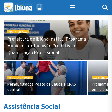
ADMINISTRAÇÃO
Prefeitura de Ibiúna institui Programa
Municipal de Inclusão Produtiva e
Qualificação Profissional
ASSISTÊNCIA SOCIAL
ASSISTÊNCIA SO
Reinaugurados Posto de Saúde e CRAS
Programa Cr
Central
em Ibiúna
Assistência Social