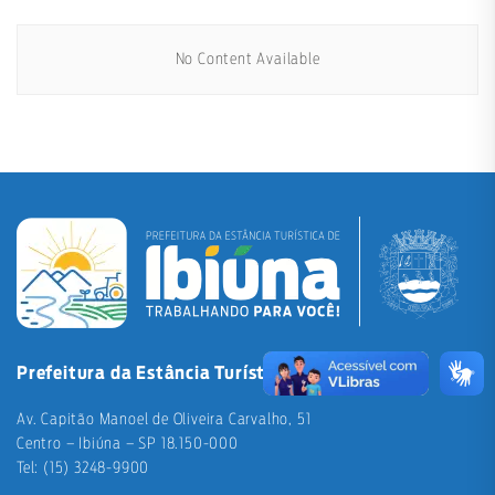
No Content Available
Prefeitura da Estância Turística de Ibiúna
Av. Capitão Manoel de Oliveira Carvalho, 51
Centro – Ibiúna – SP 18.150-000
Tel: (15) 3248-9900