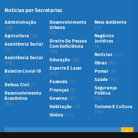
Notícias por Secretarias
Administração
Desenvolvimento
Meio Ambiente
(68)
Urbano
(51)
(51)
Agricultura
(32)
Negócios
Direito Da Pessoa
Jurídicos
Assistência Social
Com Deficiência
(4)
(3)
(35)
Notícias
(425)
Assistência Social
Educação
(96)
(49)
Obras
(85)
Esporte E Lazer
Boletim Covid-19
Pomar
(8)
(52)
(5)
Saúde
(172)
Fazenda
(11)
Defesa Civil
(1)
Segurança
Finanças
(6)
Desenvolvimento
Pública
Econômico
Governo
(95)
(84)
(50)
Habitação
(13)
Turismo E Cultura
(116)
Ibiúna
(119)