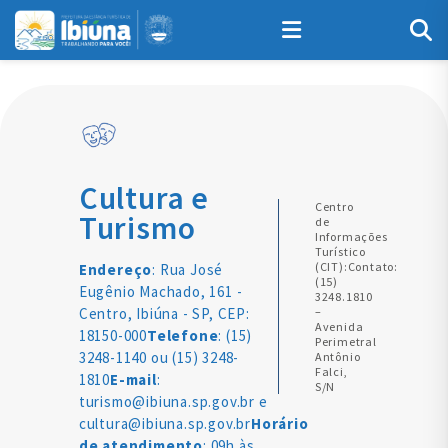
Cultura e
Centro
Turismo
de
Informações
Turístico
(CIT):Contato:
Endereço
: Rua José
(15)
Eugênio Machado, 161 -
3248.1810
Centro, Ibiúna - SP, CEP:
–
Avenida
18150-000
Telefone
: (15)
Perimetral
3248-1140 ou (15) 3248-
Antônio
Falci,
1810
E-mail
:
S/N
turismo@ibiuna.sp.gov.br e
cultura@ibiuna.sp.gov.br
Horário
de atendimento
: 09h às