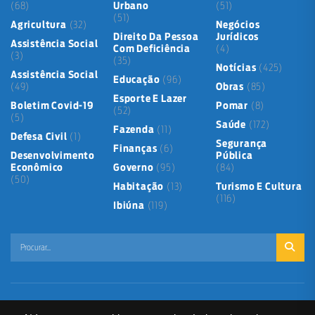
(68)
Urbano
(51)
(51)
Agricultura
(32)
Negócios
Direito Da Pessoa
Jurídicos
Assistência Social
Com Deficiência
(4)
(3)
(35)
Notícias
(425)
Assistência Social
Educação
(96)
(49)
Obras
(85)
Esporte E Lazer
Boletim Covid-19
Pomar
(8)
(52)
(5)
Saúde
(172)
Fazenda
(11)
Defesa Civil
(1)
Segurança
Finanças
(6)
Desenvolvimento
Pública
Econômico
Governo
(95)
(84)
(50)
Habitação
(13)
Turismo E Cultura
(116)
Ibiúna
(119)