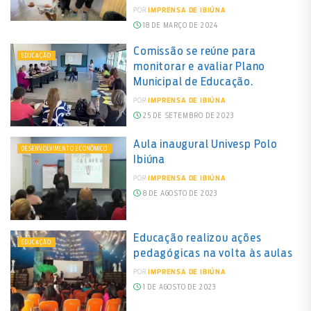
POR
IMPRENSA DE IBIÚNA
18 DE MARÇO DE 2024
Comissão se reúne para
EDUCAÇÃO
monitorar e avaliar Plano
Municipal de Educação.
POR
IMPRENSA DE IBIÚNA
25 DE SETEMBRO DE 2023
Aula inaugural Univesp Polo
DESENVOLVIMENTO ECONÔMICO
Ibiúna
POR
IMPRENSA DE IBIÚNA
8 DE AGOSTO DE 2023
Educação realizou ações
EDUCAÇÃO
pedagógicas na volta às aulas
POR
IMPRENSA DE IBIÚNA
1 DE AGOSTO DE 2023