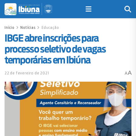
Início
Notícias
Educação
IBGE abre inscrições para
processo seletivo de vagas
temporárias em Ibiúna
A
22 de fevereiro de 2021
A