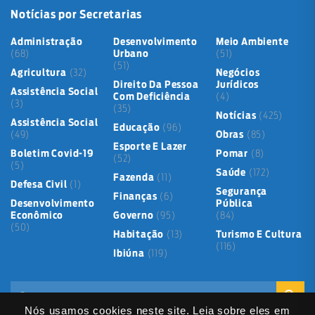
Notícias por Secretarias
Administração
Desenvolvimento
Meio Ambiente
(68)
Urbano
(51)
(51)
Agricultura
(32)
Negócios
Direito Da Pessoa
Jurídicos
Assistência Social
Com Deficiência
(4)
(3)
(35)
Notícias
(425)
Assistência Social
Educação
(96)
(49)
Obras
(85)
Esporte E Lazer
Boletim Covid-19
Pomar
(8)
(52)
(5)
Saúde
(172)
Fazenda
(11)
Defesa Civil
(1)
Segurança
Finanças
(6)
Desenvolvimento
Pública
Econômico
Governo
(95)
(84)
(50)
Habitação
(13)
Turismo E Cultura
(116)
Ibiúna
(119)
Nós usamos cookies neste site. Leia sobre eles em