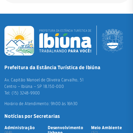
Prefeitura da Estância Turística de Ibiúna
Av. Capitão Manoel de Oliveira Carvalho, 51
Centro – Ibiúna – SP 18.150-000
Tel: (15) 3248-9900
Horário de Atendimento: 9h00 às 16h30
Notícias por Secretarias
Administração
Desenvolvimento
Meio Ambiente
(68)
Urbano
(51)