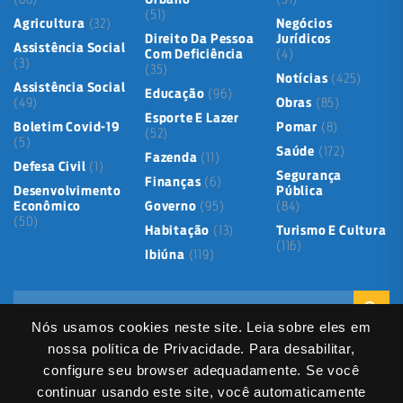
(51)
Agricultura
(32)
Negócios
Direito Da Pessoa
Jurídicos
Assistência Social
Com Deficiência
(4)
(3)
(35)
Notícias
(425)
Assistência Social
Educação
(96)
(49)
Obras
(85)
Esporte E Lazer
Boletim Covid-19
Pomar
(8)
(52)
(5)
Saúde
(172)
Fazenda
(11)
Defesa Civil
(1)
Segurança
Finanças
(6)
Desenvolvimento
Pública
Econômico
Governo
(95)
(84)
(50)
Habitação
(13)
Turismo E Cultura
(116)
Ibiúna
(119)
Nós usamos cookies neste site. Leia sobre eles em
nossa política de Privacidade. Para desabilitar,
configure seu browser adequadamente. Se você
continuar usando este site, você automaticamente
Mapa do Site
Política de Privacidade
Termos de Uso