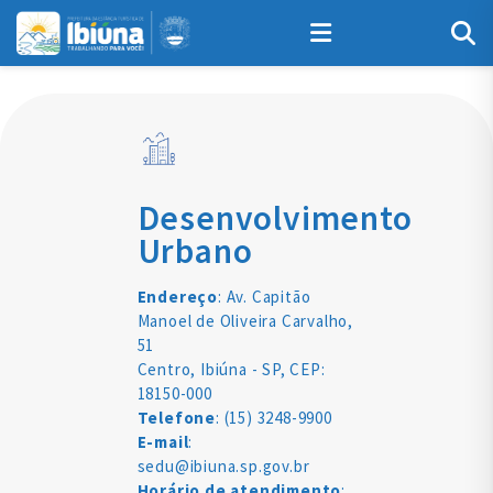
Desenvolvimento
Urbano
Endereço
: Av. Capitão
Manoel de Oliveira Carvalho,
51
Centro, Ibiúna - SP, CEP:
18150-000
Telefone
: (15) 3248-9900
E-mail
:
sedu@ibiuna.sp.gov.br
Horário de atendimento
: