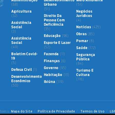
Administração
Desenvolvimento
Meio Ambiente
(68)
Urbano
(51)
(51)
Agricultura
Negócios
(32)
Direito Da
Jurídicos
Pessoa Com
(4)
Assistência
Deficiência
Social
Notícias
(425)
(35)
(3)
Obras
(85)
Educação
(96)
Assistência
Pomar
(8)
Social
Esporte E Lazer
(49)
(52)
Saúde
(172)
Boletim Covid-
Fazenda
(11)
Segurança
19
Pública
Finanças
(6)
(5)
(84)
Governo
(95)
Defesa Civil
(1)
Turismo E
Habitação
(13)
Cultura
Desenvolvimento
(116)
Econômico
Ibiúna
(119)
(50)
Mapa do Site
Política de Privacidade
Termos de Uso
LG
form is