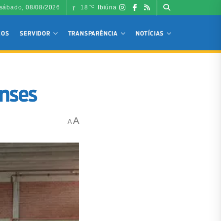
sábado, 08/08/2026
18
Ibiúna
°C
ÇOS
SERVIDOR
TRANSPARÊNCIA
NOTÍCIAS
enses
A
A