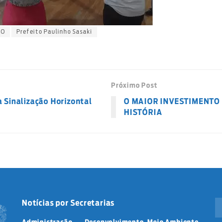
TO
Prefeito Paulinho Sasaki
Próximo Post
a Sinalização Horizontal
O MAIOR INVESTIMENTO
HISTÓRIA
Notícias por Secretarias