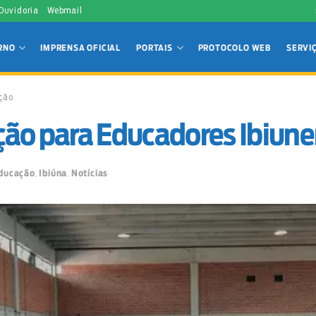
 Ouvidoria
Webmail
RNO
IMPRENSA OFICIAL
PORTAIS
PROTOCOLO WEB
SERVI
ção
ção para Educadores Ibiun
ducação
,
Ibiúna
,
Notícias