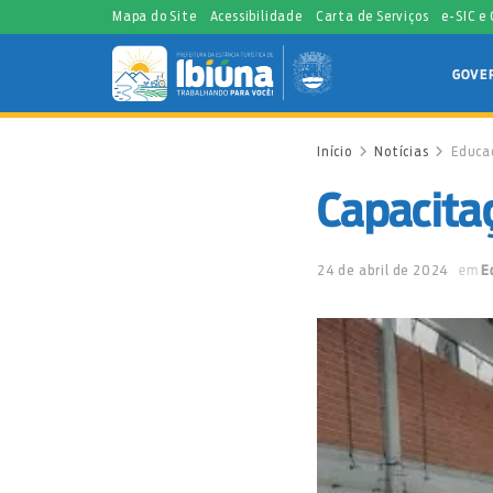
Mapa do Site
Acessibilidade
Carta de Serviços
e-SIC e
GOVE
Início
Notícias
Educa
Capacita
24 de abril de 2024
em
E