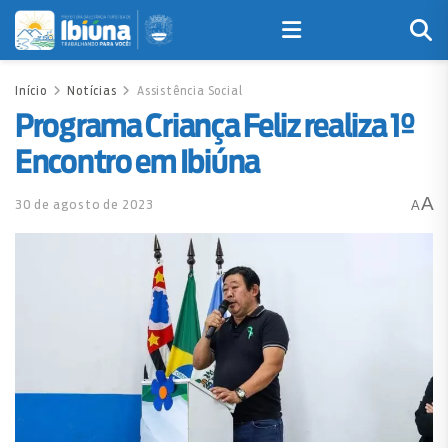
Início
Notícias
Assistência Social
Programa Criança Feliz realiza 1º
Encontro em Ibiúna
A
30 de agosto de 2023
A