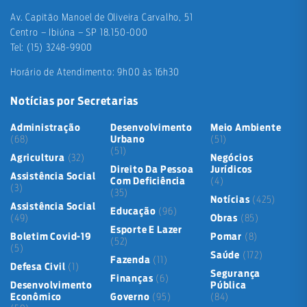
Av. Capitão Manoel de Oliveira Carvalho, 51
Centro – Ibiúna – SP 18.150-000
Tel: (15) 3248-9900
Horário de Atendimento: 9h00 às 16h30
Notícias por Secretarias
Administração
Desenvolvimento
Meio Ambiente
(68)
Urbano
(51)
(51)
Agricultura
(32)
Negócios
Direito Da Pessoa
Jurídicos
Assistência Social
Com Deficiência
(4)
(3)
(35)
Notícias
(425)
Assistência Social
Educação
(96)
(49)
Obras
(85)
Esporte E Lazer
Boletim Covid-19
Pomar
(8)
(52)
(5)
Saúde
(172)
Fazenda
(11)
Defesa Civil
(1)
Segurança
Finanças
(6)
Desenvolvimento
Pública
Econômico
Governo
(95)
(84)