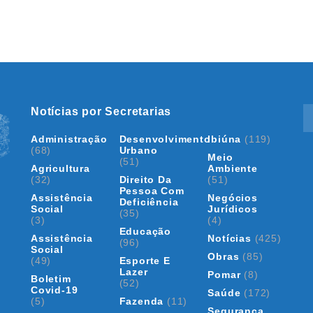
Notícias por Secretarias
Administração
Desenvolvimento
Ibiúna
(119)
(68)
Urbano
Meio
(51)
Agricultura
Ambiente
(32)
Direito Da
(51)
Pessoa Com
Assistência
Negócios
Deficiência
Social
Jurídicos
(35)
(3)
(4)
Educação
Assistência
Notícias
(425)
(96)
Social
Obras
(85)
(49)
Esporte E
Lazer
Pomar
(8)
Boletim
(52)
Covid-19
Saúde
(172)
(5)
Fazenda
(11)
Segurança