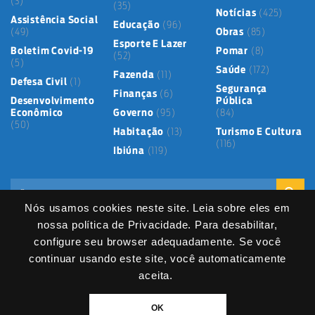
(3)
(35)
Notícias
(425)
Assistência Social
Educação
(96)
(49)
Obras
(85)
Esporte E Lazer
Boletim Covid-19
Pomar
(8)
(52)
(5)
Saúde
(172)
Fazenda
(11)
Defesa Civil
(1)
Segurança
Finanças
(6)
Desenvolvimento
Pública
Econômico
Governo
(95)
(84)
(50)
Habitação
(13)
Turismo E Cultura
(116)
Ibiúna
(119)
Nós usamos cookies neste site. Leia sobre eles em
nossa política de Privacidade. Para desabilitar,
configure seu browser adequadamente. Se você
continuar usando este site, você automaticamente
Mapa do Site
Política de Privacidade
Termos de Uso
LGPD
Dados abertos
Serviços Digitais
Fale Direto
aceita.
DIVITEC
© 2025
- Copyright & Copyleft © All material in this platform is the
OK