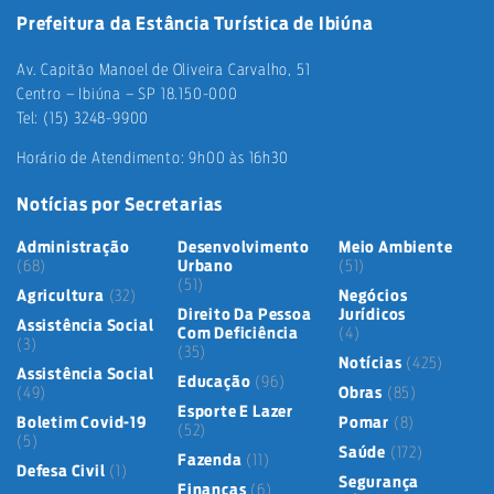
Prefeitura da Estância Turística de Ibiúna
Av. Capitão Manoel de Oliveira Carvalho, 51
Centro – Ibiúna – SP 18.150-000
Tel: (15) 3248-9900
Horário de Atendimento: 9h00 às 16h30
Notícias por Secretarias
Administração
Desenvolvimento
Meio Ambiente
(68)
Urbano
(51)
(51)
Agricultura
(32)
Negócios
Direito Da Pessoa
Jurídicos
Assistência Social
Com Deficiência
(4)
(3)
(35)
Notícias
(425)
Assistência Social
Educação
(96)
(49)
Obras
(85)
Esporte E Lazer
Boletim Covid-19
Pomar
(8)
(52)
(5)
Saúde
(172)
Fazenda
(11)
Defesa Civil
(1)
Segurança
Finanças
(6)