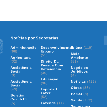
Notícias por Secretarias
Administração
Desenvolvimento
Ibiúna
(119)
(68)
Urbano
Meio
(51)
Agricultura
Ambiente
(32)
Direito Da
(51)
Pessoa Com
Assistência
Negócios
Deficiência
Social
Jurídicos
(35)
(3)
(4)
Educação
Assistência
Notícias
(425)
(96)
Social
Obras
(85)
(49)
Esporte E
Lazer
Pomar
(8)
Boletim
(52)
Covid-19
Saúde
(172)
(5)
Fazenda
(11)
Segurança