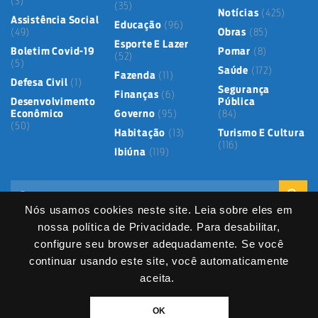
(3)
(35)
Notícias
(425)
Assistência Social
Educação
(96)
(49)
Obras
(85)
Esporte E Lazer
Boletim Covid-19
Pomar
(8)
(52)
(5)
Saúde
(172)
Fazenda
(11)
Defesa Civil
(1)
Segurança
Finanças
(6)
Desenvolvimento
Pública
Econômico
Governo
(95)
(84)
(50)
Habitação
(13)
Turismo E Cultura
(116)
Ibiúna
(119)
Nós usamos cookies neste site. Leia sobre eles em
nossa política de Privacidade. Para desabilitar,
configure seu browser adequadamente. Se você
continuar usando este site, você automaticamente
Mapa do Site
Política de Privacidade
Termos de Uso
LGPD
Dados abertos
Serviços Digitais
Fale Direto
aceita.
DIVITEC
© 2025
- Copyright & Copyleft © All material in this platform is the
OK