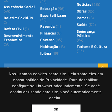
(3)
(35)
Notícias
(425)
Assistência Social
Educação
(96)
(49)
Obras
(85)
Esporte E Lazer
Boletim Covid-19
Pomar
(8)
(52)
(5)
Saúde
(172)
Fazenda
(11)
Defesa Civil
(1)
Segurança
Finanças
(6)
Desenvolvimento
Pública
Econômico
Governo
(95)
(84)
(50)
Habitação
(13)
Turismo E Cultura
(116)
Ibiúna
(119)
Nós usamos cookies neste site. Leia sobre eles em
nossa política de Privacidade. Para desabilitar,
configure seu browser adequadamente. Se você
continuar usando este site, você automaticamente
Mapa do Site
Política de Privacidade
Termos de Uso
LGPD
Dados abertos
Serviços Digitais
Fale Direto
aceita.
DIVITEC
© 2025
- Copyright & Copyleft © All material in this platform is the
OK