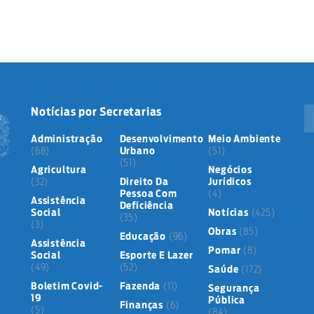
Notícias por Secretarias
Administração
Desenvolvimento
Meio Ambiente
(68)
Urbano
(51)
(51)
Agricultura
Negócios
(32)
Direito Da
Jurídicos
Pessoa Com
(4)
Assistência
Deficiência
Social
Notícias
(425)
(35)
(3)
Obras
(85)
Educação
(96)
Assistência
Pomar
(8)
Social
Esporte E Lazer
(49)
(52)
Saúde
(172)
Boletim Covid-
Fazenda
(11)
Segurança
19
Pública
Finanças
(6)
(5)
(84)