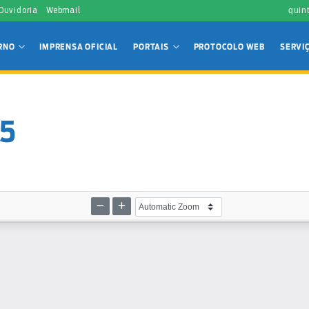
 Ouvidoria
Webmail
quin
RNO
IMPRENSA OFICIAL
PORTAIS
PROTOCOLO WEB
SERVI
25