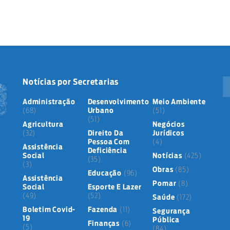
Notícias por Secretarias
Administração
Desenvolvimento
Meio Ambiente
(68)
Urbano
(51)
(51)
Agricultura
Negócios
(32)
Direito Da
Jurídicos
Pessoa Com
(4)
Assistência
Deficiência
Social
Notícias
(425)
(35)
(3)
Obras
(85)
Educação
(96)
Assistência
Pomar
(8)
Social
Esporte E Lazer
(49)
(52)
Saúde
(172)
Boletim Covid-
Fazenda
(11)
Segurança
19
Pública
Finanças
(6)
(5)
(84)