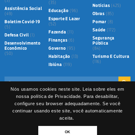
(3)
(35)
Notícias
(425)
Assistência Social
Educação
(96)
(49)
Obras
(85)
Esporte E Lazer
Boletim Covid-19
Pomar
(8)
(52)
(5)
Saúde
(172)
Fazenda
(11)
Defesa Civil
(1)
Segurança
Finanças
(6)
Desenvolvimento
Pública
Econômico
Governo
(95)
(84)
(50)
Habitação
(13)
Turismo E Cultura
(116)
Ibiúna
(119)
Nós usamos cookies neste site. Leia sobre eles em
nossa política de Privacidade. Para desabilitar,
configure seu browser adequadamente. Se você
continuar usando este site, você automaticamente
Mapa do Site
Política de Privacidade
Termos de Uso
LGPD
Dados abertos
Serviços Digitais
Fale Direto
aceita.
DIVITEC
© 2025
- Copyright & Copyleft © All material in this platform is the
OK