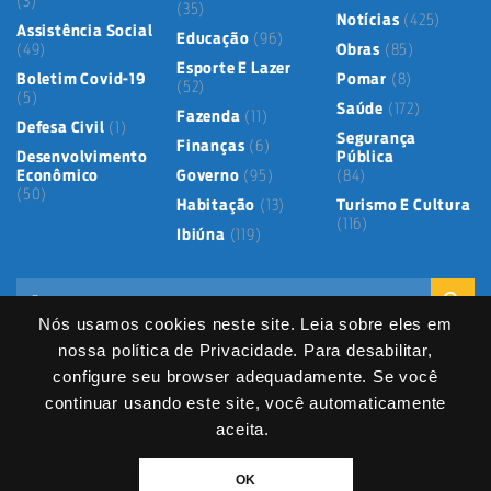
(3)
(35)
Notícias
(425)
Assistência Social
Educação
(96)
(49)
Obras
(85)
Esporte E Lazer
Boletim Covid-19
Pomar
(8)
(52)
(5)
Saúde
(172)
Fazenda
(11)
Defesa Civil
(1)
Segurança
Finanças
(6)
Desenvolvimento
Pública
Econômico
Governo
(95)
(84)
(50)
Habitação
(13)
Turismo E Cultura
(116)
Ibiúna
(119)
Nós usamos cookies neste site. Leia sobre eles em
nossa política de Privacidade. Para desabilitar,
configure seu browser adequadamente. Se você
continuar usando este site, você automaticamente
Mapa do Site
Política de Privacidade
Termos de Uso
LGPD
Dados abertos
Serviços Digitais
Fale Direto
aceita.
DIVITEC
© 2025
- Copyright & Copyleft © All material in this platform is the
OK