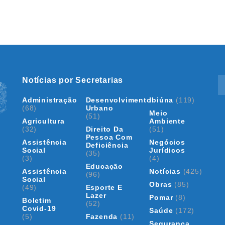
Notícias por Secretarias
Administração
Desenvolvimento
Ibiúna
(119)
(68)
Urbano
Meio
(51)
Agricultura
Ambiente
(32)
Direito Da
(51)
Pessoa Com
Assistência
Negócios
Deficiência
Social
Jurídicos
(35)
(3)
(4)
Educação
Assistência
Notícias
(425)
(96)
Social
Obras
(85)
(49)
Esporte E
Lazer
Pomar
(8)
Boletim
(52)
Covid-19
Saúde
(172)
(5)
Fazenda
(11)
Segurança