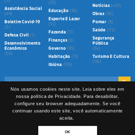
(3)
(35)
Notícias
(425)
Assistência Social
Educação
(96)
(49)
Obras
(85)
Esporte E Lazer
Boletim Covid-19
Pomar
(8)
(52)
(5)
Saúde
(172)
Fazenda
(11)
Defesa Civil
(1)
Segurança
Finanças
(6)
Desenvolvimento
Pública
Econômico
Governo
(95)
(84)
(50)
Habitação
(13)
Turismo E Cultura
(116)
Ibiúna
(119)
Nós usamos cookies neste site. Leia sobre eles em
nossa política de Privacidade. Para desabilitar,
configure seu browser adequadamente. Se você
continuar usando este site, você automaticamente
Mapa do Site
Política de Privacidade
Termos de Uso
LGPD
Dados abertos
Serviços Digitais
Fale Direto
aceita.
DIVITEC
© 2025
- Copyright & Copyleft © All material in this platform is the
OK