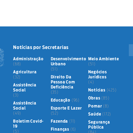
Notícias por Secretarias
Administração
Desenvolvimento
Meio Ambiente
(68)
Urbano
(51)
(51)
Agricultura
Negócios
(32)
Direito Da
Jurídicos
Pessoa Com
(4)
Assistência
Deficiência
Social
Notícias
(425)
(35)
(3)
Obras
(85)
Educação
(96)
Assistência
Pomar
(8)
Social
Esporte E Lazer
(49)
(52)
Saúde
(172)
Boletim Covid-
Fazenda
(11)
Segurança
19
Pública
Finanças
(6)
(5)
(84)