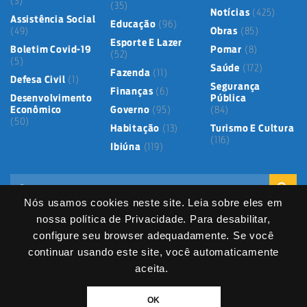
(3)
(35)
Notícias
(425)
Assistência Social
Educação
(96)
(49)
Obras
(85)
Esporte E Lazer
Boletim Covid-19
Pomar
(8)
(52)
(5)
Saúde
(172)
Fazenda
(11)
Defesa Civil
(1)
Segurança
Finanças
(6)
Desenvolvimento
Pública
Econômico
Governo
(95)
(84)
(50)
Habitação
(13)
Turismo E Cultura
(116)
Ibiúna
(119)
Nós usamos cookies neste site. Leia sobre eles em
nossa política de Privacidade. Para desabilitar,
configure seu browser adequadamente. Se você
continuar usando este site, você automaticamente
Mapa do Site
Política de Privacidade
Termos de Uso
LGPD
Dados abertos
Serviços Digitais
Fale Direto
aceita.
DIVITEC
© 2025
- Copyright & Copyleft © All material in this platform is the
OK