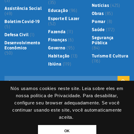
(3)
(35)
Notícias
(425)
Assistência Social
Educação
(96)
(49)
Obras
(85)
Esporte E Lazer
Boletim Covid-19
Pomar
(8)
(52)
(5)
Saúde
(172)
Fazenda
(11)
Defesa Civil
(1)
Segurança
Finanças
(6)
Desenvolvimento
Pública
Econômico
Governo
(95)
(84)
(50)
Habitação
(13)
Turismo E Cultura
(116)
Ibiúna
(119)
Nós usamos cookies neste site. Leia sobre eles em
nossa política de Privacidade. Para desabilitar,
configure seu browser adequadamente. Se você
continuar usando este site, você automaticamente
Mapa do Site
Política de Privacidade
Termos de Uso
LGPD
Dados abertos
Serviços Digitais
Fale Direto
aceita.
DIVITEC
© 2025
- Copyright & Copyleft © All material in this platform is the
OK