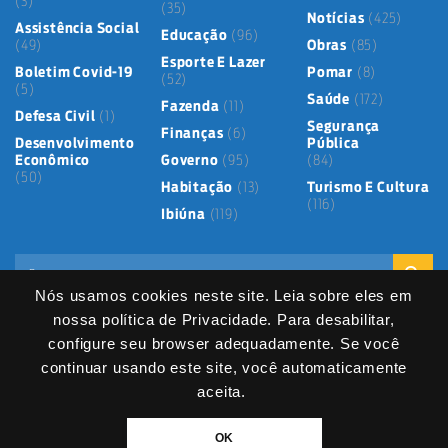
(3)
(35)
Notícias
(425)
Assistência Social
Educação
(96)
(49)
Obras
(85)
Esporte E Lazer
Boletim Covid-19
Pomar
(8)
(52)
(5)
Saúde
(172)
Fazenda
(11)
Defesa Civil
(1)
Segurança
Finanças
(6)
Desenvolvimento
Pública
Econômico
Governo
(95)
(84)
(50)
Habitação
(13)
Turismo E Cultura
(116)
Ibiúna
(119)
Nós usamos cookies neste site. Leia sobre eles em
nossa política de Privacidade. Para desabilitar,
configure seu browser adequadamente. Se você
continuar usando este site, você automaticamente
Mapa do Site
Política de Privacidade
Termos de Uso
LGPD
Dados abertos
Serviços Digitais
Fale Direto
aceita.
DIVITEC
© 2025
- Copyright & Copyleft © All material in this platform is the
OK