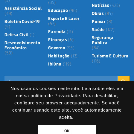
(3)
(35)
Notícias
(425)
Assistência Social
Educação
(96)
(49)
Obras
(85)
Esporte E Lazer
Boletim Covid-19
Pomar
(8)
(52)
(5)
Saúde
(172)
Fazenda
(11)
Defesa Civil
(1)
Segurança
Finanças
(6)
Desenvolvimento
Pública
Econômico
Governo
(95)
(84)
(50)
Habitação
(13)
Turismo E Cultura
(116)
Ibiúna
(119)
Nós usamos cookies neste site. Leia sobre eles em
nossa política de Privacidade. Para desabilitar,
configure seu browser adequadamente. Se você
continuar usando este site, você automaticamente
Mapa do Site
Política de Privacidade
Termos de Uso
LGPD
Dados abertos
Serviços Digitais
Fale Direto
aceita.
DIVITEC
© 2025
- Copyright & Copyleft © All material in this platform is the
OK