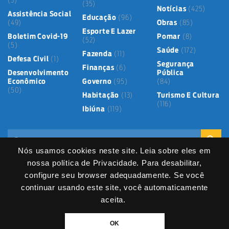
(3)
(35)
Notícias
(425)
Assistência Social
Educação
(96)
(49)
Obras
(85)
Esporte E Lazer
Boletim Covid-19
Pomar
(8)
(52)
(5)
Saúde
(172)
Fazenda
(11)
Defesa Civil
(1)
Segurança
Finanças
(6)
Desenvolvimento
Pública
Econômico
Governo
(95)
(84)
(50)
Habitação
(13)
Turismo E Cultura
(116)
Ibiúna
(119)
Nós usamos cookies neste site. Leia sobre eles em
nossa política de Privacidade. Para desabilitar,
configure seu browser adequadamente. Se você
continuar usando este site, você automaticamente
Mapa do Site
Política de Privacidade
Termos de Uso
LGPD
Dados abertos
Serviços Digitais
Fale Direto
aceita.
DIVITEC
© 2025
- Copyright & Copyleft © All material in this platform is the
OK