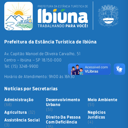
Prefeitura da Estância Turística de Ibiúna
Av. Capitão Manoel de Oliveira Carvalho, 51
Centro – Ibiúna – SP 18.150-000
Tel: (15) 3248-9900
Horário de Atendimento: 9h00 às 16h30
Notícias por Secretarias
Administração
Desenvolvimento
Meio Ambiente
(68)
Urbano
(51)
(51)
Agricultura
(32)
Negócios
Direito Da Pessoa
Jurídicos
Assistência Social
Com Deficiência
(4)
(3)
(35)