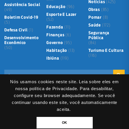
Notícias
(425)
Assistência Social
Educação
(96)
(49)
Obras
(85)
Esporte E Lazer
Boletim Covid-19
Pomar
(8)
(52)
(5)
Saúde
(172)
Fazenda
(11)
Defesa Civil
(1)
Segurança
Finanças
(6)
Desenvolvimento
Pública
Econômico
Governo
(95)
(84)
(50)
Habitação
(13)
Turismo E Cultura
(116)
Ibiúna
(119)
Nós usamos cookies neste site. Leia sobre eles em
nossa política de Privacidade. Para desabilitar,
configure seu browser adequadamente. Se você
continuar usando este site, você automaticamente
Mapa do Site
Política de Privacidade
Termos de Uso
LGPD
Dados abertos
Serviços Digitais
Fale Direto
aceita.
DIVITEC
© 2025
- Copyright & Copyleft © All material in this platform is the
OK
property of the contributing authors and partners.