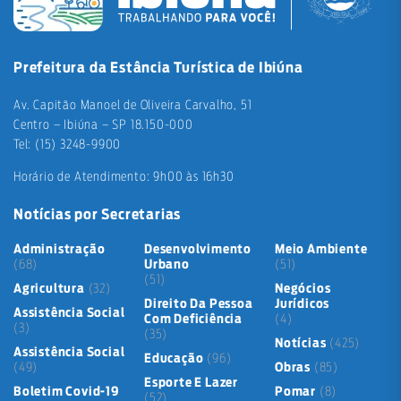
Prefeitura da Estância Turística de Ibiúna
Av. Capitão Manoel de Oliveira Carvalho, 51
Centro – Ibiúna – SP 18.150-000
Tel: (15) 3248-9900
Horário de Atendimento: 9h00 às 16h30
Notícias por Secretarias
Administração
Desenvolvimento
Meio Ambiente
(68)
Urbano
(51)
(51)
Agricultura
(32)
Negócios
Direito Da Pessoa
Jurídicos
Assistência Social
Com Deficiência
(4)
(3)
(35)
Notícias
(425)
Assistência Social
Educação
(96)
(49)
Obras
(85)
Esporte E Lazer
Boletim Covid-19
Pomar
(8)
(52)