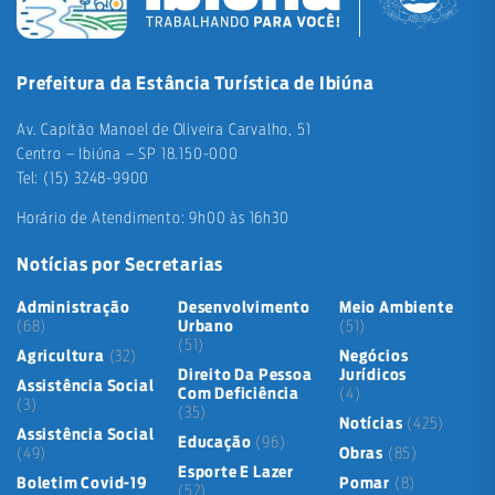
Prefeitura da Estância Turística de Ibiúna
Av. Capitão Manoel de Oliveira Carvalho, 51
Centro – Ibiúna – SP 18.150-000
Tel: (15) 3248-9900
Horário de Atendimento: 9h00 às 16h30
Notícias por Secretarias
Administração
Desenvolvimento
Meio Ambiente
(68)
Urbano
(51)
(51)
Agricultura
(32)
Negócios
Direito Da Pessoa
Jurídicos
Assistência Social
Com Deficiência
(4)
(3)
(35)
Notícias
(425)
Assistência Social
Educação
(96)
(49)
Obras
(85)
Esporte E Lazer
Boletim Covid-19
Pomar
(8)
(52)