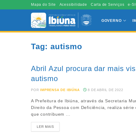
Mapa do Site
Acessibilidade
Carta de Serviços
e-SI
GOVERNO
I
Tag:
autismo
Abril Azul procura dar mais vi
autismo
POR
IMPRENSA DE IBIÚNA
8 DE ABRIL DE 2022
A Prefeitura de Ibiúna, através da Secretaria Mu
Direito da Pessoa com Deficiência, realiza série
que contribuem ...
LER MAIS