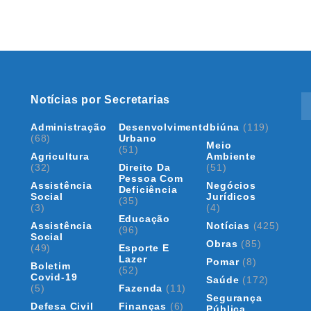
Notícias por Secretarias
Administração
Desenvolvimento
Ibiúna
(119)
(68)
Urbano
Meio
(51)
Agricultura
Ambiente
(32)
Direito Da
(51)
Pessoa Com
Assistência
Negócios
Deficiência
Social
Jurídicos
(35)
(3)
(4)
Educação
Assistência
Notícias
(425)
(96)
Social
Obras
(85)
(49)
Esporte E
Lazer
Pomar
(8)
Boletim
(52)
Covid-19
Saúde
(172)
(5)
Fazenda
(11)
Segurança
Defesa Civil
Finanças
(6)
Pública