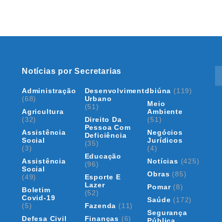
Notícias por Secretarias
Administração
Desenvolvimento
Ibiúna
(119)
(68)
Urbano
Meio
(51)
Agricultura
Ambiente
(32)
Direito Da
(51)
Pessoa Com
Assistência
Negócios
Deficiência
Social
Jurídicos
(35)
(3)
(4)
Educação
Assistência
Notícias
(425)
(96)
Social
Obras
(85)
(49)
Esporte E
Lazer
Pomar
(8)
Boletim
(52)
Covid-19
Saúde
(172)
(5)
Fazenda
(11)
Segurança
Defesa Civil
Finanças
(6)
Pública