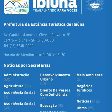
Prefeitura da Estância Turística de Ibiúna
Av. Capitão Manoel de Oliveira Carvalho, 51
Centro – Ibiúna – SP 18.150-000
Tel: (15) 3248-9900
Horário de Atendimento: 9h00 às 16h30
Notícias por Secretarias
Administração
Desenvolvimento
Meio Ambiente
(68)
Urbano
(51)
(51)
Agricultura
(32)
Negócios
Direito Da Pessoa
Jurídicos
Assistência Social
Com Deficiência
(4)
(3)
(35)
Notícias
(425)
Assistência Social
Educação
(96)
(49)
Obras
(85)