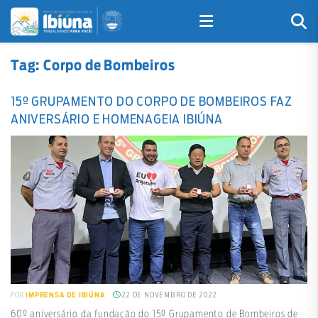
Tag:
Corpo de Bombeiros
15º GRUPAMENTO DO CORPO DE BOMBEIROS FAZ
ANIVERSÁRIO E HOMENAGEIA IBIÚNA
22 DE NOVEMBRO DE 2022
POR
IMPRENSA DE IBIÚNA
60º aniversário da fundação do 15º Grupamento de Bombeiros de