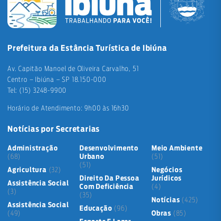
Prefeitura da Estância Turística de Ibiúna
Av. Capitão Manoel de Oliveira Carvalho, 51
Centro – Ibiúna – SP 18.150-000
Tel: (15) 3248-9900
Horário de Atendimento: 9h00 às 16h30
Notícias por Secretarias
Administração
Desenvolvimento
Meio Ambiente
(68)
Urbano
(51)
(51)
Agricultura
(32)
Negócios
Direito Da Pessoa
Jurídicos
Assistência Social
Com Deficiência
(4)
(3)
(35)
Notícias
(425)
Assistência Social
Educação
(96)
(49)
Obras
(85)