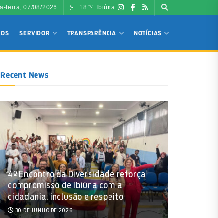
a-feira, 07/08/2026
18
Ibiúna
°C
ÇOS
SERVIDOR
TRANSPARÊNCIA
NOTÍCIAS
Recent News
4º Encontro da Diversidade reforça
compromisso de Ibiúna com a
cidadania, inclusão e respeito
30 DE JUNHO DE 2026