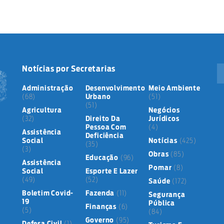
Notícias por Secretarias
Administração
Desenvolvimento
Meio Ambiente
(68)
Urbano
(51)
(51)
Agricultura
Negócios
(32)
Direito Da
Jurídicos
Pessoa Com
(4)
Assistência
Deficiência
Social
Notícias
(425)
(35)
(3)
Obras
(85)
Educação
(96)
Assistência
Pomar
(8)
Social
Esporte E Lazer
(49)
(52)
Saúde
(172)
Boletim Covid-
Fazenda
(11)
Segurança
19
Pública
Finanças
(6)
(5)
(84)
Governo
(95)
Defesa Civil
(1)