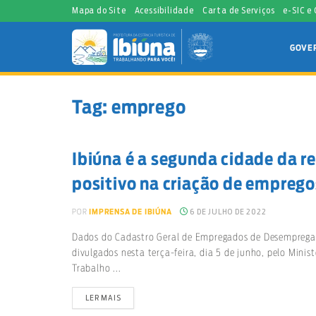
Mapa do Site
Acessibilidade
Carta de Serviços
e-SIC e
GOVE
Tag:
emprego
Ibiúna é a segunda cidade da r
positivo na criação de emprego
6 DE JULHO DE 2022
POR
IMPRENSA DE IBIÚNA
Dados do Cadastro Geral de Empregados de Desemprega
divulgados nesta terça-feira, dia 5 de junho, pelo Minist
Trabalho ...
LER MAIS