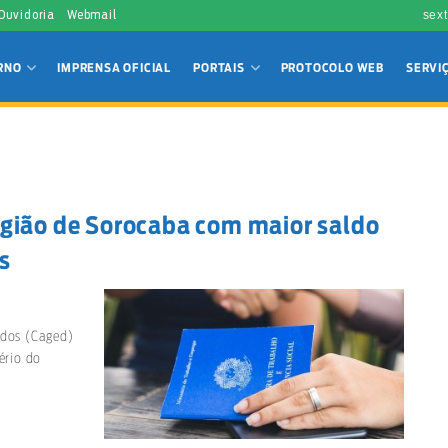
 Ouvidoria
Webmail
sext
RNO
IMPRENSA OFICIAL
PORTAIS
PROTOCOLO WEB
SERVI
egião de Sorocaba com maior saldo
s
dos (Caged)
ério do