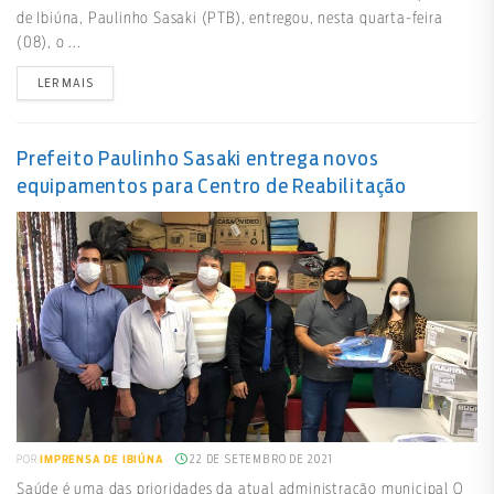
de Ibiúna, Paulinho Sasaki (PTB), entregou, nesta quarta-feira
(08), o ...
LER MAIS
Prefeito Paulinho Sasaki entrega novos
equipamentos para Centro de Reabilitação
22 DE SETEMBRO DE 2021
POR
IMPRENSA DE IBIÚNA
Saúde é uma das prioridades da atual administração municipal O