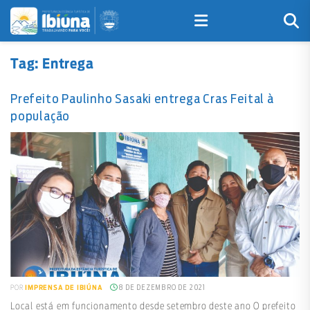
Tag:
Entrega
Prefeito Paulinho Sasaki entrega Cras Feital à
população
8 DE DEZEMBRO DE 2021
POR
IMPRENSA DE IBIÚNA
Local está em funcionamento desde setembro deste ano O prefeito