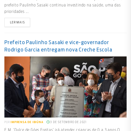
prefeito Paulinho Sasaki continua investindo na saúde, uma das
prioridades ...
LER MAIS
Prefeito Paulinho Sasaki e vice-governador
Rodrigo Garcia entregam nova Creche Escola
3 DE SETEMBRO DE 2021
POR
IMPRENSA DE IBIÚNA
E.M. ‘Dulce de Góes Freitas’ irá atender crianças de 0 a 3 anos O