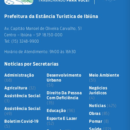
Prefeitura da Estância Turística de Ibiúna
Av. Capitão Manoel de Oliveira Carvalho, 51
Centro – Ibiúna – SP 18.150-000
Tel: (15) 3248-9900
Horário de Atendimento: 9h00 às 16h30
Notícias por Secretarias
Administração
Desenvolvimento
Meio Ambiente
(68)
Urbano
(51)
(51)
Agricultura
(32)
Negócios
Direito Da Pessoa
Jurídicos
Assistência Social
Com Deficiência
(4)
(3)
(35)
Notícias
(425)
Assistência Social
Educação
(96)
(49)
Obras
(85)
Esporte E Lazer
Boletim Covid-19
Pomar
(8)
(52)
(5)
Saúde
(172)