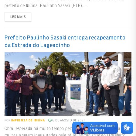
prefeito de Ibiúna, Paulinho Sasaki (PTB), ...
LER MAIS
Prefeito Paulinho Sasaki entrega recapeamento
da Estrada do Lageadinho
6 DE AGOSTO DE 2021
POR
IMPRENSA DE IBIÚNA
Obra, esperada há muito tempo pelos moradores, é a primeira de
muitas a serem inauguradas pela atual administração O prefeito ...