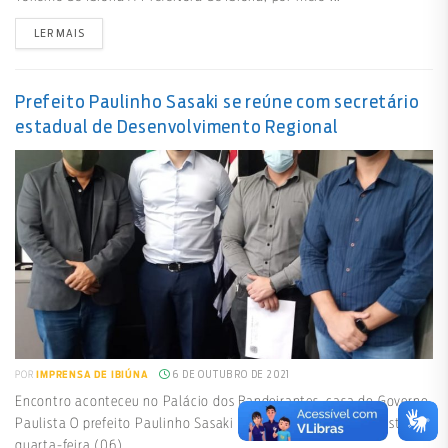
LER MAIS
Prefeito Paulinho Sasaki se reúne com secretário
estadual de Desenvolvimento Regional
6 DE OUTUBRO DE 2021
POR
IMPRENSA DE IBIÚNA
Encontro aconteceu no Palácio dos Bandeirantes, casa do Governo
Paulista O prefeito Paulinho Sasaki (PTB) esteve reunido, nesta
quarta-feira (06), ...