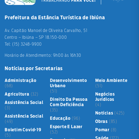
Prefeitura da Estância Turística de Ibiúna
Av. Capitão Manoel de Oliveira Carvalho, 51
Centro – Ibiúna – SP 18.150-000
Tel: (15) 3248-9900
Horário de Atendimento: 9h00 às 16h30
Notícias por Secretarias
Administração
Desenvolvimento
Meio Ambiente
(68)
Urbano
(51)
(51)
Agricultura
(32)
Negócios
Direito Da Pessoa
Jurídicos
Assistência Social
Com Deficiência
(4)
(3)
(35)
Notícias
(425)
Assistência Social
Educação
(96)
(49)
Obras
(85)
Esporte E Lazer
Boletim Covid-19
Pomar
(8)
(52)
(5)
Saúde
(172)