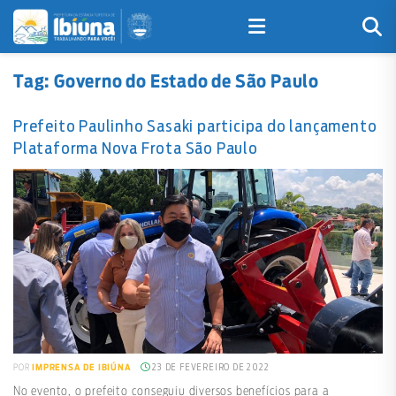
Tag:
Governo do Estado de São Paulo
Prefeito Paulinho Sasaki participa do lançamento
Plataforma Nova Frota São Paulo
23 DE FEVEREIRO DE 2022
POR
IMPRENSA DE IBIÚNA
No evento, o prefeito conseguiu diversos benefícios para a