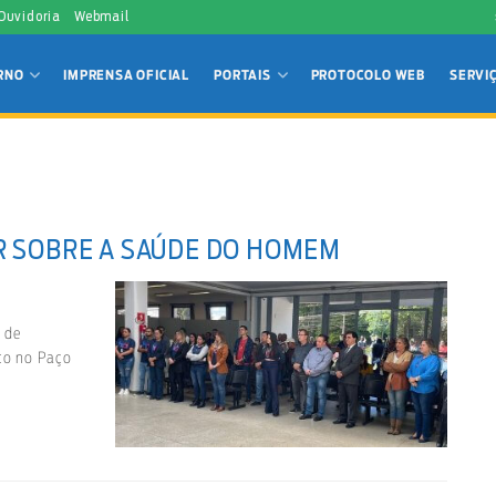
 Ouvidoria
Webmail
RNO
IMPRENSA OFICIAL
PORTAIS
PROTOCOLO WEB
SERVI
R SOBRE A SAÚDE DO HOMEM
 de
lto no Paço