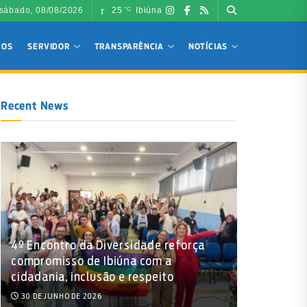
sábado, 08/08/2026
25
Ibiúna
°C
ÇOS
SERVIDOR
TRANSPARÊNCIA
NOTÍCIAS
Recent News
4º Encontro da Diversidade reforça
compromisso de Ibiúna com a
cidadania, inclusão e respeito
30 DE JUNHO DE 2026