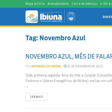
Mapa do Site
Acessibilidade
Carta de Serviços
e-SIC e
GOVE
Tag:
Novembro Azul
NOVEMBRO AZUL, MÊS DE FALA
22 DE NOVEMBRO DE 2022
POR
IMPRENSA DE IBIÚNA
Toda primeira segunda-feira do mês o Conplei (Conselho
Pastores e Líderes Evangélicos de Ibiúna) realiza um cu
...
LER MAIS