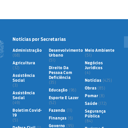
Notícias por Secretarias
Administração
Desenvolvimento
Meio Ambiente
(68)
Urbano
(51)
(51)
Agricultura
Negócios
(32)
Direito Da
Jurídicos
Pessoa Com
(4)
Assistência
Deficiência
Social
Notícias
(425)
(35)
(3)
Obras
(85)
Educação
(96)
Assistência
Pomar
(8)
Social
Esporte E Lazer
(49)
(52)
Saúde
(172)
Boletim Covid-
Fazenda
(11)
Segurança
19
Pública
Finanças
(6)
(5)
(84)
Governo
(95)
Defesa Civil
(1)