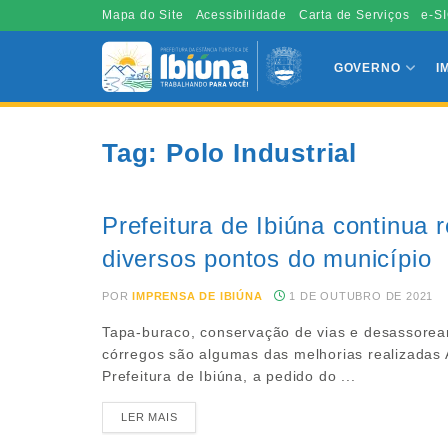
Mapa do Site
Acessibilidade
Carta de Serviços
e-SI
GOVERNO
I
Tag:
Polo Industrial
Prefeitura de Ibiúna continua 
diversos pontos do município
POR
IMPRENSA DE IBIÚNA
1 DE OUTUBRO DE 2021
Tapa-buraco, conservação de vias e desassore
córregos são algumas das melhorias realizadas 
Prefeitura de Ibiúna, a pedido do ...
LER MAIS