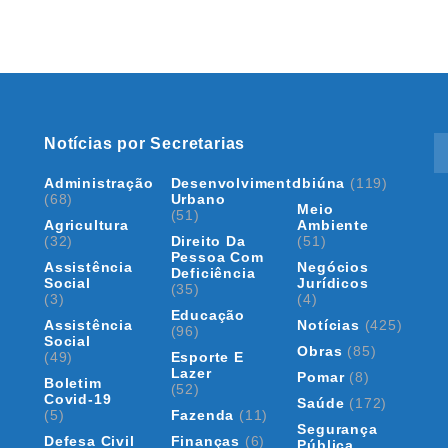
Notícias por Secretarias
Administração
Desenvolvimento
Ibiúna
(119)
(68)
Urbano
Meio
(51)
Agricultura
Ambiente
(32)
Direito Da
(51)
Pessoa Com
Assistência
Negócios
Deficiência
Social
Jurídicos
(35)
(3)
(4)
Educação
Assistência
Notícias
(425)
(96)
Social
Obras
(85)
(49)
Esporte E
Lazer
Pomar
(8)
Boletim
(52)
Covid-19
Saúde
(172)
(5)
Fazenda
(11)
Segurança
Defesa Civil
Finanças
(6)
Pública