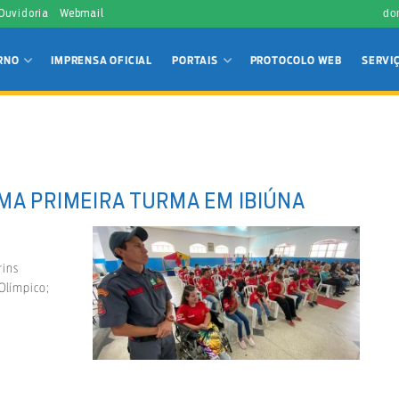
 Ouvidoria
Webmail
do
RNO
IMPRENSA OFICIAL
PORTAIS
PROTOCOLO WEB
SERVI
MA PRIMEIRA TURMA EM IBIÚNA
rins
 Olímpico;