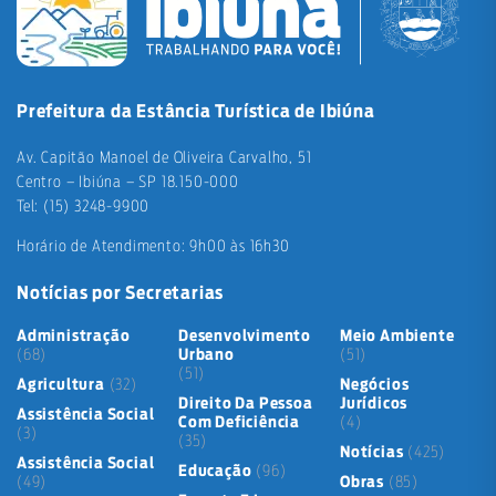
Prefeitura da Estância Turística de Ibiúna
Av. Capitão Manoel de Oliveira Carvalho, 51
Centro – Ibiúna – SP 18.150-000
Tel: (15) 3248-9900
Horário de Atendimento: 9h00 às 16h30
Notícias por Secretarias
Administração
Desenvolvimento
Meio Ambiente
(68)
Urbano
(51)
(51)
Agricultura
(32)
Negócios
Direito Da Pessoa
Jurídicos
Assistência Social
Com Deficiência
(4)
(3)
(35)
Notícias
(425)
Assistência Social
Educação
(96)
(49)
Obras
(85)