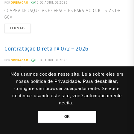
10 DE ABRIL DE 2026
POR
OPERACAO
COMPRA DE JAQUETAS E CAPACETES PARA MOTOCICLISTAS DA
GCM.
LER MAIS
Contratação Direta nº 072 – 2026
10 DE ABRIL DE 2026
POR
OPERACAO
AQUISIÇÃO DE GELADEIRA E FREEZER PARA O SAICA
Nós usamos cookies neste site. Leia sobre eles em
LER MAIS
nossa política de Privacidade. Para desabilitar,
configure seu browser adequadamente. Se você
continuar usando este site, você automaticamente
Contratação Direta nº 071 – 2026
aceita.
10 DE ABRIL DE 2026
POR
OPERACAO
OK
AQUISIÇÃO DE JOGOS EDUCATIVOS PARA O EJA
LER MAIS