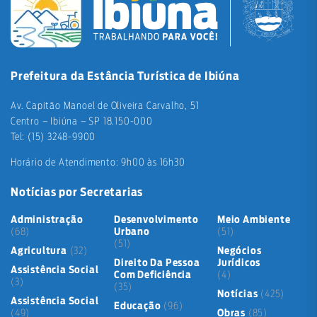
Prefeitura da Estância Turística de Ibiúna
Av. Capitão Manoel de Oliveira Carvalho, 51
Centro – Ibiúna – SP 18.150-000
Tel: (15) 3248-9900
Horário de Atendimento: 9h00 às 16h30
Notícias por Secretarias
Administração
Desenvolvimento
Meio Ambiente
(68)
Urbano
(51)
(51)
Agricultura
(32)
Negócios
Direito Da Pessoa
Jurídicos
Assistência Social
Com Deficiência
(4)
(3)
(35)
Notícias
(425)
Assistência Social
Educação
(96)
(49)
Obras
(85)