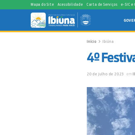
Mapa do Site
Acessibilidade
Carta de Serviços
e-SIC e
GOVE
Início
Ibiúna
4º Festiv
20 de julho de 2023
em
I