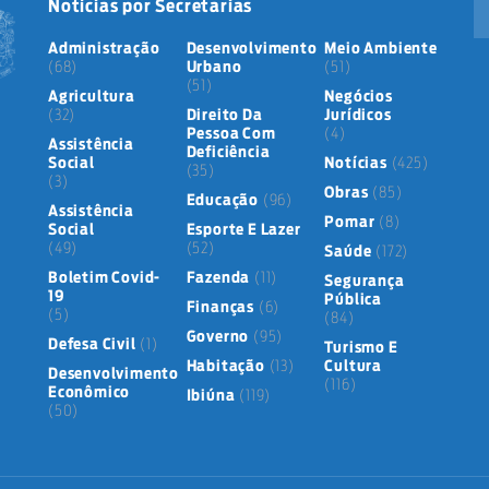
Notícias por Secretarias
Administração
Desenvolvimento
Meio Ambiente
(68)
Urbano
(51)
(51)
Agricultura
Negócios
(32)
Direito Da
Jurídicos
Pessoa Com
(4)
Assistência
Deficiência
Social
Notícias
(425)
(35)
(3)
Obras
(85)
Educação
(96)
Assistência
Pomar
(8)
Social
Esporte E Lazer
(49)
(52)
Saúde
(172)
Boletim Covid-
Fazenda
(11)
Segurança
19
Pública
Finanças
(6)
(5)
(84)
Governo
(95)
Defesa Civil
(1)
Turismo E
Habitação
(13)
Cultura
Desenvolvimento
(116)
Econômico
Ibiúna
(119)
(50)