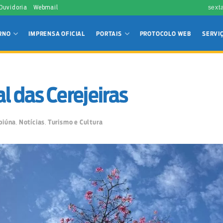
 Ouvidoria
Webmail
sext
RNO
IMPRENSA OFICIAL
PORTAIS
PROTOCOLO WEB
SERVI
al das Cerejeiras
biúna
,
Notícias
,
Turismo e Cultura