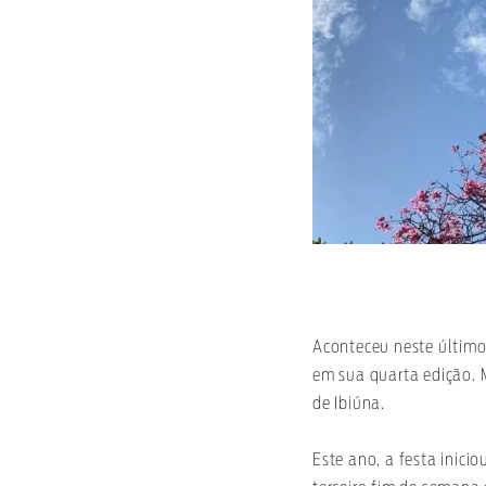
Aconteceu neste último 
em sua quarta edição. M
de Ibiúna.
Este ano, a festa inici