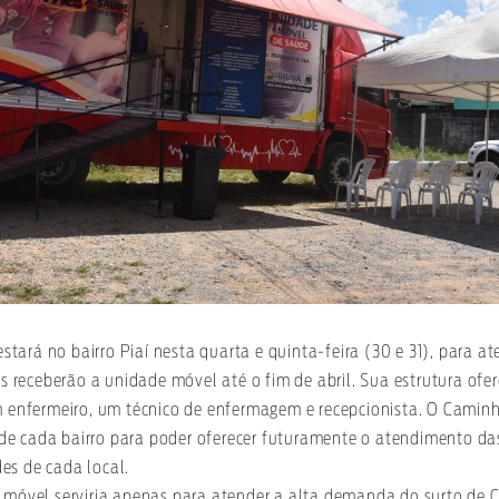
tará no bairro Piaí nesta quarta e quinta-feira (30 e 31), para a
ros receberão a unidade móvel até o fim de abril. Sua estrutura o
um enfermeiro, um técnico de enfermagem e recepcionista. O Cam
e cada bairro para poder oferecer futuramente o atendimento da
es de cada local.
e móvel serviria apenas para atender a alta demanda do surto de C