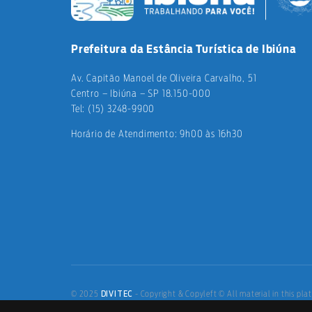
Prefeitura da Estância Turística de Ibiúna
Av. Capitão Manoel de Oliveira Carvalho, 51
Centro – Ibiúna – SP 18.150-000
Tel: (15) 3248-9900
Horário de Atendimento: 9h00 às 16h30
DIVITEC
© 2025
- Copyright & Copyleft © All material in this plat
the property of the contributing authors and partners.