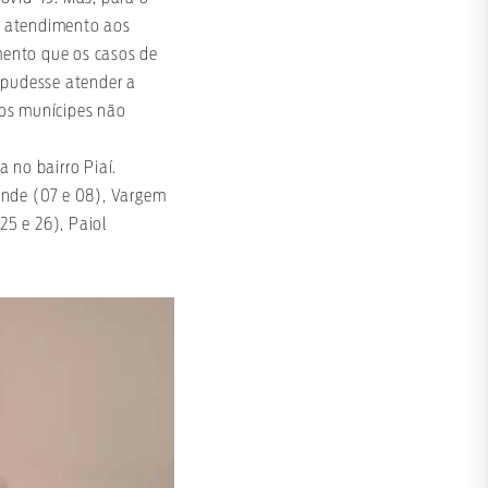
r atendimento aos
mento que os casos de
 pudesse atender a
tos munícipes não
 no bairro Piaí.
ande (07 e 08), Vargem
25 e 26), Paiol