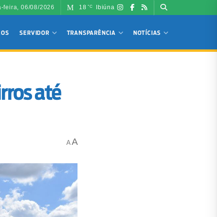
a-feira, 06/08/2026
18
Ibiúna
°C
ÇOS
SERVIDOR
TRANSPARÊNCIA
NOTÍCIAS
rros até
A
A