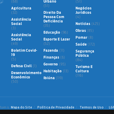
(68)
Urbano
(51)
(51)
Agricultura
Negócios
(32)
Direito Da
Jurídicos
Pessoa Com
(4)
Assistência
Deficiência
Social
Notícias
(425)
(35)
(3)
Obras
(85)
Educação
(96)
Assistência
Pomar
(8)
Social
Esporte E Lazer
(49)
(52)
Saúde
(172)
Boletim Covid-
Fazenda
(11)
Segurança
19
Pública
Finanças
(6)
(5)
(84)
Governo
(95)
Defesa Civil
(1)
Turismo E
Habitação
(13)
Cultura
Desenvolvimento
(116)
Econômico
Ibiúna
(119)
(50)
Mapa do Site
Política de Privacidade
Termos de Uso
LG
form is