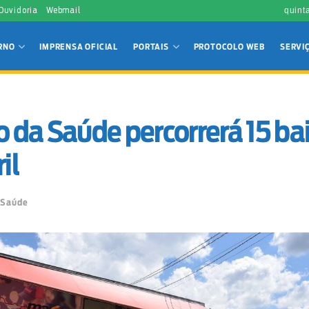
 Ouvidoria
Webmail
quint
RNO
IMPRENSA OFICIAL
PORTAIS
PROTOCOLO WEB
SERVI
da Saúde percorrerá 15 bai
il
Saúde