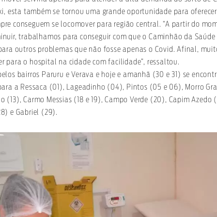
ki, esta também se tornou uma grande oportunidade para oferece
re conseguem se locomover para região central. “A partir do mo
inuir, trabalhamos para conseguir com que o Caminhão da Saúde
para outros problemas que não fosse apenas o Covid. Afinal, mui
 para o hospital na cidade com facilidade”, ressaltou.
los bairros Paruru e Verava e hoje e amanhã (30 e 31) se encontra
para a Ressaca (01), Lageadinho (04), Pintos (05 e 06), Morro Gr
reio (13), Carmo Messias (18 e 19), Campo Verde (20), Capim Azedo (
8) e Gabriel (29).