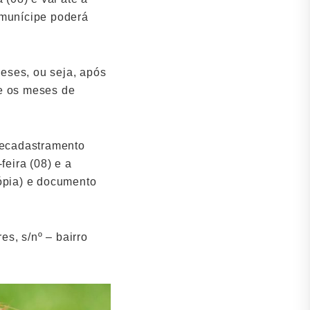
 munícipe poderá
eses, ou seja, após
re os meses de
recadastramento
eira (08) e a
cópia) e documento
s, s/nº – bairro