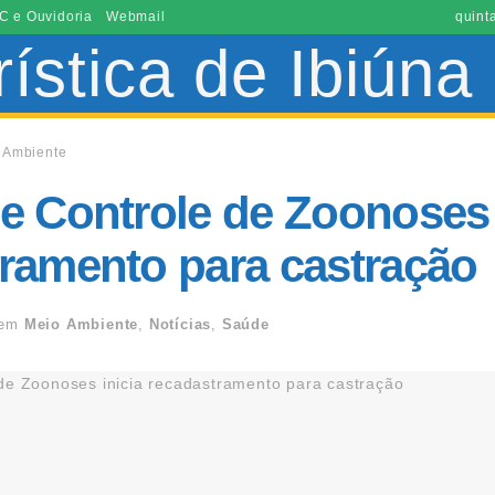
C e Ouvidoria
Webmail
quint
 Ambiente
e Controle de Zoonoses 
ramento para castração
em
Meio Ambiente
,
Notícias
,
Saúde