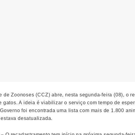
e de Zoonoses (CCZ) abre, nesta segunda-feira (08), o r
 gatos. A ideia é viabilizar o serviço com tempo de esper
 Governo foi encontrada uma lista com mais de 1.800 ani
estava desatualizada.
 –
O recadastramento tem início na próxima segunda-feira 