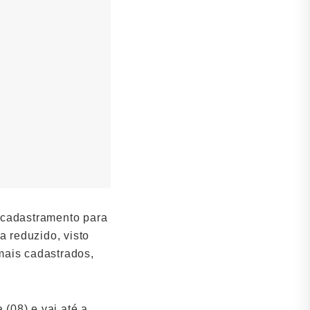
ecadastramento para
a reduzido, visto
mais cadastrados,
(08) e vai até a