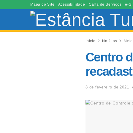
Mapa do Site
Acessibilidade
Carta de Serviços
e-SI
Início
Notícias
Meio
Centro d
recadast
8 de fevereiro de 2021