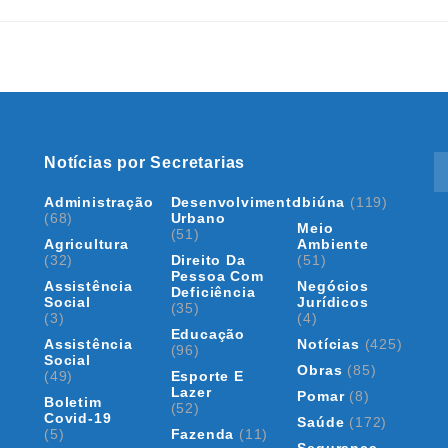
Notícias por Secretarias
Administração
Desenvolvimento
Ibiúna
(119)
(68)
Urbano
Meio
(51)
Agricultura
Ambiente
(32)
Direito Da
(51)
Pessoa Com
Assistência
Negócios
Deficiência
Social
Jurídicos
(35)
(3)
(4)
Educação
Assistência
Notícias
(425)
(96)
Social
Obras
(85)
(49)
Esporte E
Lazer
Pomar
(8)
Boletim
(52)
Covid-19
Saúde
(172)
(5)
Fazenda
(11)
Segurança