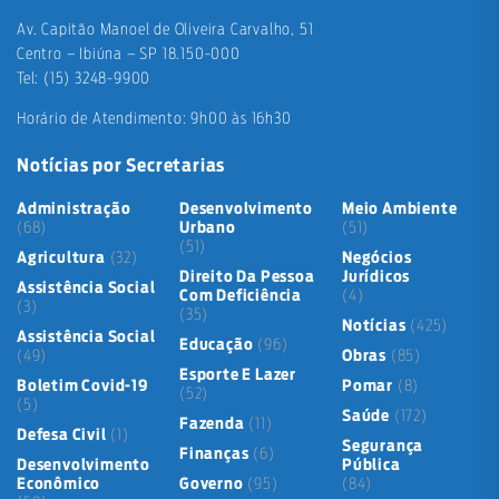
Av. Capitão Manoel de Oliveira Carvalho, 51
Centro – Ibiúna – SP 18.150-000
Tel: (15) 3248-9900
Horário de Atendimento: 9h00 às 16h30
Notícias por Secretarias
Administração
Desenvolvimento
Meio Ambiente
(68)
Urbano
(51)
(51)
Agricultura
(32)
Negócios
Direito Da Pessoa
Jurídicos
Assistência Social
Com Deficiência
(4)
(3)
(35)
Notícias
(425)
Assistência Social
Educação
(96)
(49)
Obras
(85)
Esporte E Lazer
Boletim Covid-19
Pomar
(8)
(52)
(5)
Saúde
(172)
Fazenda
(11)
Defesa Civil
(1)
Segurança
Finanças
(6)
Desenvolvimento
Pública
Econômico
Governo
(95)
(84)