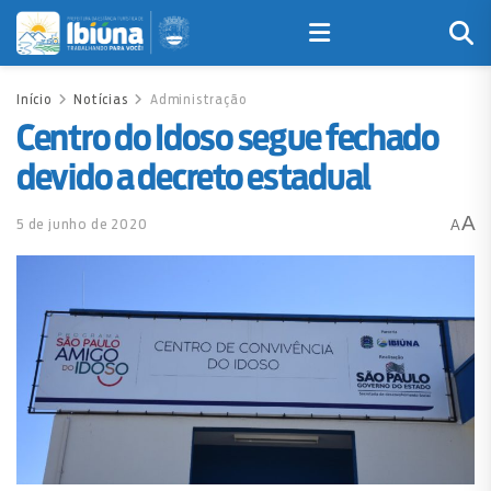
Início
Notícias
Administração
Centro do Idoso segue fechado
devido a decreto estadual
A
5 de junho de 2020
A