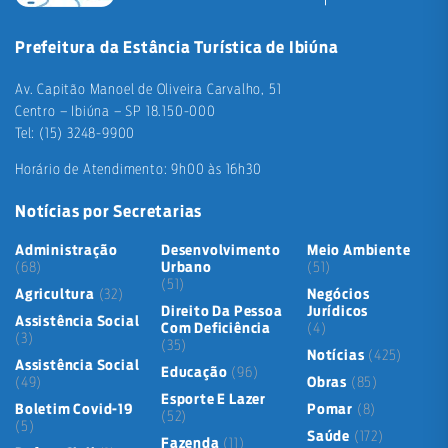
Prefeitura da Estância Turística de Ibiúna
Av. Capitão Manoel de Oliveira Carvalho, 51
Centro – Ibiúna – SP 18.150-000
Tel: (15) 3248-9900
Horário de Atendimento: 9h00 às 16h30
Notícias por Secretarias
Administração
Desenvolvimento
Meio Ambiente
(68)
Urbano
(51)
(51)
Agricultura
(32)
Negócios
Direito Da Pessoa
Jurídicos
Assistência Social
Com Deficiência
(4)
(3)
(35)
Notícias
(425)
Assistência Social
Educação
(96)
(49)
Obras
(85)
Esporte E Lazer
Boletim Covid-19
Pomar
(8)
(52)
(5)
Saúde
(172)
Fazenda
(11)