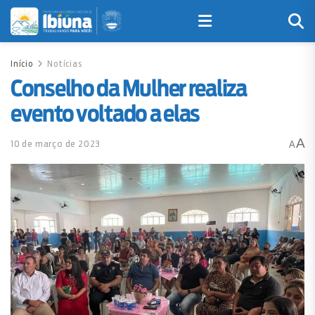
Início
Notícias
Conselho da Mulher realiza
evento voltado a elas
A
10 de março de 2023
A