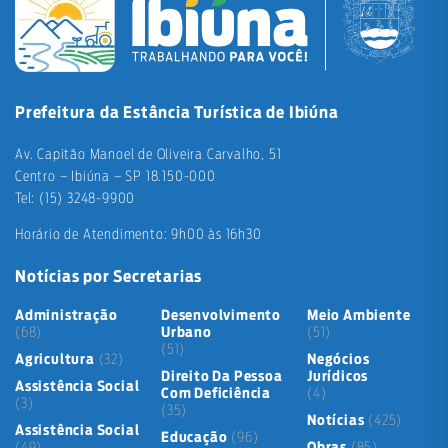
Prefeitura da Estância Turística de Ibiúna
Av. Capitão Manoel de Oliveira Carvalho, 51
Centro – Ibiúna – SP 18.150-000
Tel: (15) 3248-9900
Horário de Atendimento: 9h00 às 16h30
Notícias por Secretarias
Administração
Desenvolvimento
Meio Ambiente
(68)
Urbano
(51)
(51)
Agricultura
(32)
Negócios
Direito Da Pessoa
Jurídicos
Assistência Social
Com Deficiência
(4)
(3)
(35)
Notícias
(425)
Assistência Social
Educação
(96)