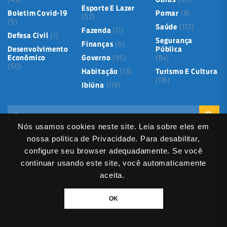
(49)
Obras
(85)
Esporte E Lazer
Boletim Covid-19
Pomar
(8)
(52)
(5)
Saúde
(172)
Fazenda
(11)
Defesa Civil
(1)
Segurança
Finanças
(6)
Desenvolvimento
Pública
Econômico
Governo
(95)
(84)
(50)
Habitação
(13)
Turismo E Cultura
(116)
Ibiúna
(119)
Nós usamos cookies neste site. Leia sobre eles em
nossa política de Privacidade. Para desabilitar,
configure seu browser adequadamente. Se você
continuar usando este site, você automaticamente
Mapa do Site
Política de Privacidade
Termos de Uso
LGPD
Dados abertos
Serviços Digitais
Fale Direto
aceita.
DIVITEC
© 2025
- Copyright & Copyleft © All material in this platform is the
OK
property of the contributing authors and partners.